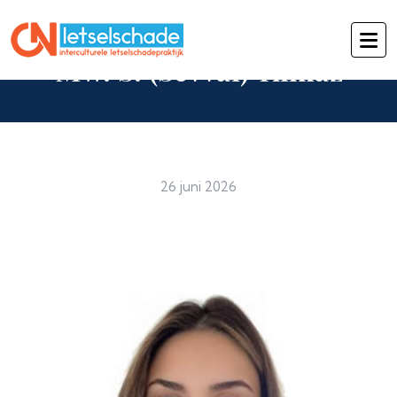
Mw. S. (Sevval) Yilmaz
26 juni 2026