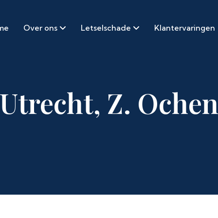
me
Over ons
Letselschade
Klantervaringen
Utrecht, Z. Oche