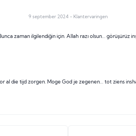
9 september 2024
-
Klantervaringen
unca zaman ilgilendiğin için. Allah razı olsun… görüşürüz inş
or al die tijd zorgen. Moge God je zegenen… tot ziens insha