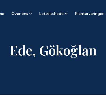
me
Over ons
Letselschade
Klantervaringen
Ede, Gökoğlan