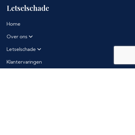
Letselschade
Home
Over ons
Letselschade
Klantervaringen
Contact
Contact
Volkerakstraat 10
6826 GM Arnhem
026 781 0001